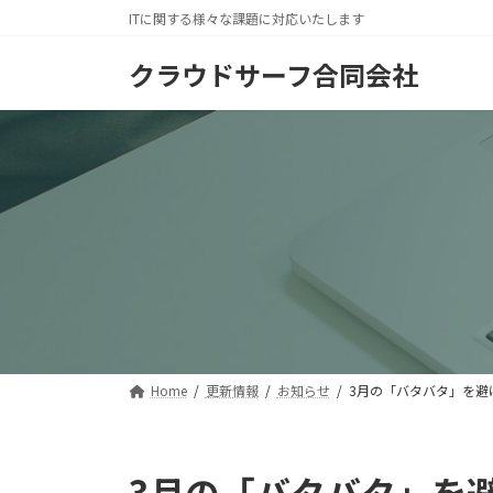
コ
ナ
ITに関する様々な課題に対応いたします
ン
ビ
テ
ゲ
クラウドサーフ合同会社
ン
ー
ツ
シ
へ
ョ
ス
ン
キ
に
ッ
移
プ
動
Home
更新情報
お知らせ
3月の「バタバタ」を避
3月の「バタバタ」を避