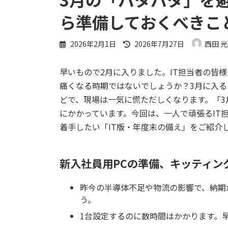
ら準備しておくべきこ
最
2026年2月1日
2026年7月27日
西田 
終
更
早いもので2月に入りました。IT担当者の皆
新
日
痛くなる時期ではないでしょうか？3月に入
時
どで、現場は一気に慌ただしくなります。「3
:
にかかっています。今回は、一人で頑張るIT
着手したい「IT版・年度末の備え」をご紹介
新入社員用PCの準備、キッティン
昨今の半導体不足や物流の影響で、納期
う。
1台設定するのに数時間はかかります。