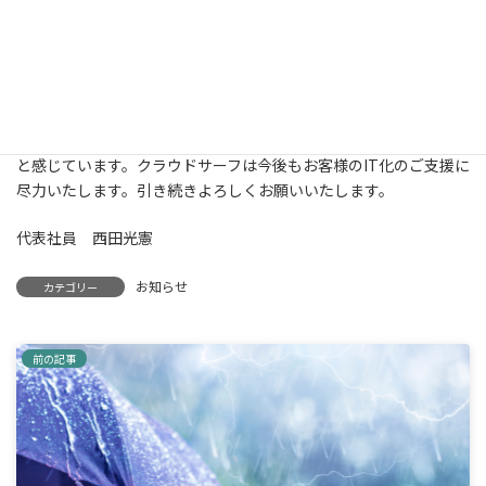
時
様のご支援のおかげでありますことを深く感謝申し上げます。広
:
島ではG7サミットも終えて落ち着きを取り戻してきました。サイ
バーテロ等も心配されていましたが大きな被害もなかったように
聞いております。またChatGPTをはじめとするAIをビジネスで活
用する企業も増えてきました。一方ではDXの導入や業務効率化に
も課題を抱えている企業様も多く、更なる意識改革が必要である
と感じています。クラウドサーフは今後もお客様のIT化のご支援に
尽力いたします。引き続きよろしくお願いいたします。
代表社員 西田光憲
お知らせ
カテゴリー
前の記事